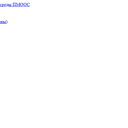
ей среды ПМООС
ины)