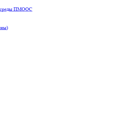
ей среды ПМООС
ины)